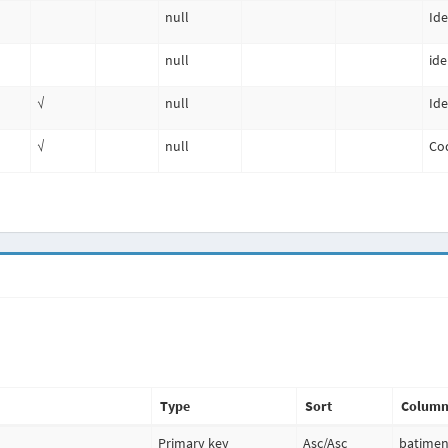
null
Ide
null
ide
√
null
Ide
√
null
Co
Type
Sort
Column
Primary key
Asc
/
Asc
batimen