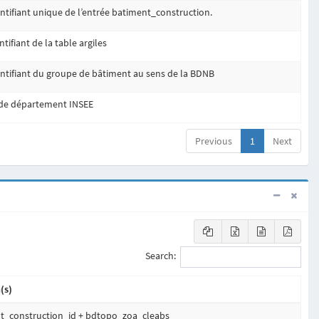
ntifiant unique de l’entrée batiment_construction.
ntifiant de la table argiles
ntifiant du groupe de bâtiment au sens de la BDNB
de département INSEE
Previous
1
Next
Search:
(s)
t_construction_id + bdtopo_zoa_cleabs