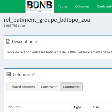
(current)
Tables
Colonnes
Contraint
rel_batiment_groupe_bdtopo_zoa
1 907 767
rows
Description
Table de relation entre les bâtiments de la BDNB et les éléments de la 
Columns
Related columns
Constraint
Comments
Column
Type
Size