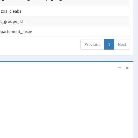
zoa_cleabs
t_groupe_id
partement_insee
Previous
1
Next