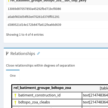
rel_batiment_groupe_bdtopo_zoa__dbt_tmp_pkey
13069d87057850a45292fbd71bcf0086
a0abf403d54f63e470261d376ff01291
d389521d14e172b847fa612fea66d639
Showing 1 to 4 of 4 entries
Relationships
Close relationships within degrees of separation
One