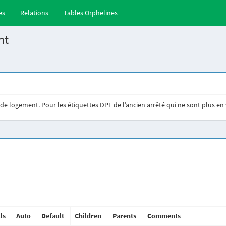
es
Relations
Tables Orphelines
nt
 logement. Pour les étiquettes DPE de l’ancien arrêté qui ne sont plus en 
ls
Auto
Default
Children
Parents
Comments