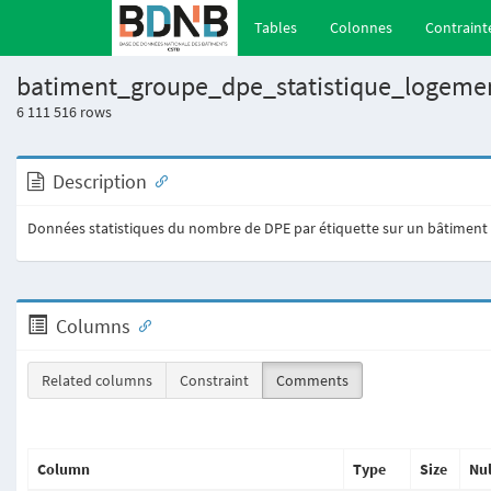
(current)
Tables
Colonnes
Contraint
batiment_groupe_dpe_statistique_logeme
6 111 516
rows
Description
Données statistiques du nombre de DPE par étiquette sur un bâtiment de
Columns
Related columns
Constraint
Comments
Column
Type
Size
Nul