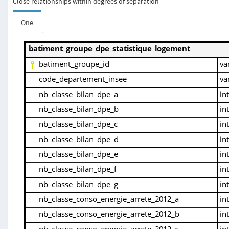
Close relationships within degrees of separation
One