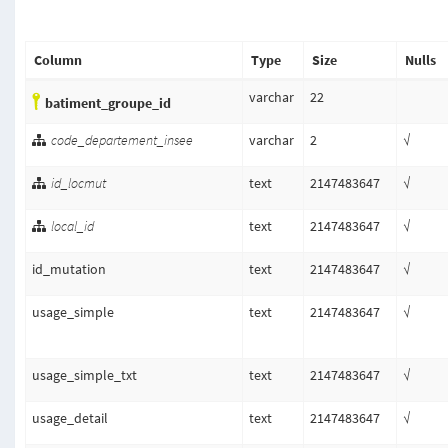
Column
Type
Size
Nulls
varchar
22
batiment_groupe_id
code_departement_insee
varchar
2
√
id_locmut
text
2147483647
√
local_id
text
2147483647
√
id_mutation
text
2147483647
√
usage_simple
text
2147483647
√
usage_simple_txt
text
2147483647
√
usage_detail
text
2147483647
√