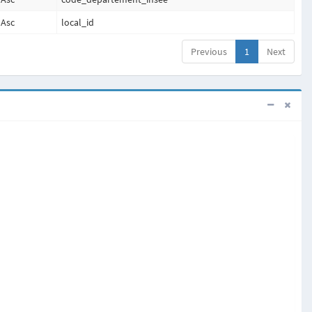
Asc
local_id
Previous
1
Next