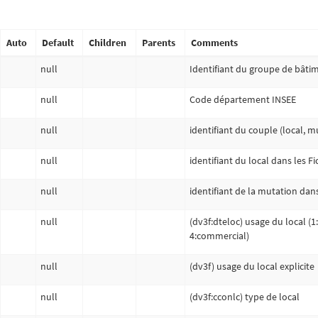
Auto
Default
Children
Parents
Comments
null
Identifiant du groupe de bâti
null
Code département INSEE
null
identifiant du couple (local, 
null
identifiant du local dans les F
null
identifiant de la mutation dans
null
(dv3f:dteloc) usage du local (1:
4:commercial)
null
(dv3f) usage du local explicite
null
(dv3f:cconlc) type de local