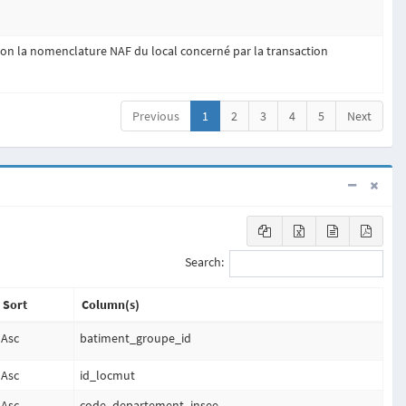
selon la nomenclature NAF du local concerné par la transaction
Previous
1
2
3
4
5
Next
Search:
Sort
Column(s)
Asc
batiment_groupe_id
Asc
id_locmut
Asc
code_departement_insee