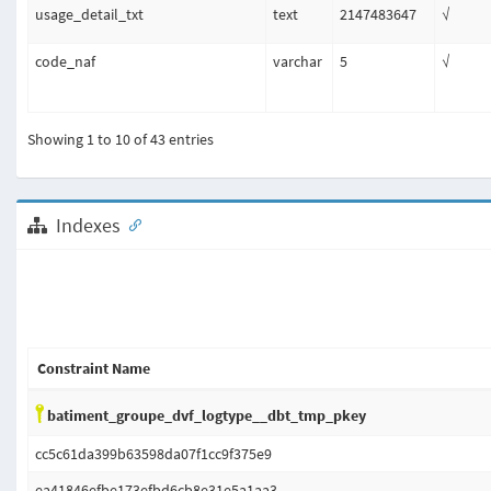
usage_detail_txt
text
2147483647
√
code_naf
varchar
5
√
Showing 1 to 10 of 43 entries
Indexes
Constraint Name
batiment_groupe_dvf_logtype__dbt_tmp_pkey
cc5c61da399b63598da07f1cc9f375e9
ea41846efbe173efbd6cb8e31e5a1aa3